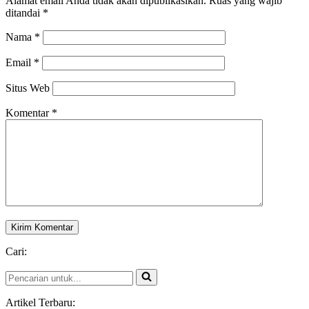
Alamat email Anda tidak akan dipublikasikan.
Ruas yang wajib
ditandai
*
Nama
*
Email
*
Situs Web
Komentar
*
Cari:
Pencarian
untuk...
Artikel Terbaru: