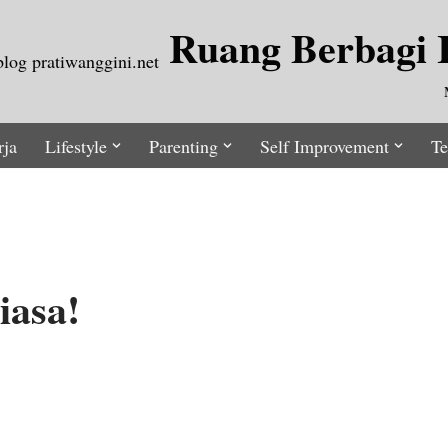
Ruang Berbagi I
rja
Lifestyle
Parenting
Self Improvement
Te
iasa!