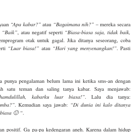
nyaan
“Apa kabar?”
atau
“Bagaimana nih?”
– mereka secara
a
“Baik”
, atau negatif seperti
“Biasa-biasa saja, tidak baik,
emprogram otak untuk gagal. Jika ditanya seseorang, coba
erti
“Luar biasa!”
atau
“Hari yang menyenangkan!”
. Pasti
a punya pengalaman belum lama ini ketika sms-an dengan
ah satu teman dan saling tanya kabar. Saya menjawab:
lhamdulillah, kabarku luar biasa!”
. Lalu dia tanya:
 mba?”
. Kemudian saya jawab:
“Di dunia ini kalo ditanya
 biasa 🙂 “
.
positif. Ga pa-pa kedengaran aneh. Karena dalam hidup