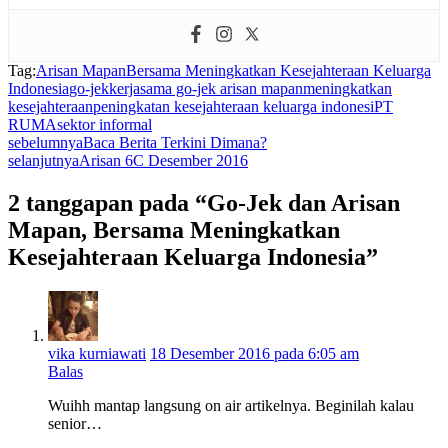
Tag:
Arisan Mapan
Bersama Meningkatkan Kesejahteraan Keluarga
Indonesia
go-jek
kerjasama go-jek arisan mapan
meningkatkan
kesejahteraan
peningkatan kesejahteraan keluarga indonesi
PT
RUMA
sektor informal
sebelumnya
Baca Berita Terkini Dimana?
selanjutnya
Arisan 6C Desember 2016
2 tanggapan pada “Go-Jek dan Arisan
Mapan, Bersama Meningkatkan
Kesejahteraan Keluarga Indonesia”
vika kurniawati
18 Desember 2016 pada 6:05 am
Balas
Wuihh mantap langsung on air artikelnya. Beginilah kalau
senior…