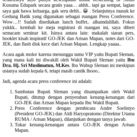
Kusuma Edupark secara gratis yaaa… ahhh.. tapi ga sempat, lagian
saya gak bawa keluarga, gak seru dehh.. 😀 . Selanjutnya masuk ke
Gedung Batik yang digunakan sebagai ruangan Press Conference.
Wow…!! Sudah disediakan lunch buffet.. alhamdulillah. Fokus
yukkk.. kembali ke meja registrasi di ruangan ini, saya diberi
semacam seminar kit. Isinya antara lain: makalah siaran pers,
booklet kisah inspiratif GO-JEK dan Arisan Mapan, notes dari GO-
JEK, dan flash disk kece dari Arisan Mapan. Lengkap yaaaa..
Acara agak molor karena menunggu tamu VIP yaitu Bupati Sleman,
yang mana kali ini diwakili oleh Wakil Bupati Sleman yaitu
Ibu
Dra. Hj. Sri Muslimatun, M.Kes
. Ibu Wabup Sleman ini meskipun
usianya sudah kepala 6, tetapi masih cantik lhooo..
Jadi, agenda acara press
conference ini adalah:
Sambutan Bupati Sleman yang disampaikan oleh Wakil
Bupati, ditutup dengan penyerahan kenang-kenangan dari
GO-JEK dan Arisan Mapan kepada Ibu Wakil Bupati.
Press Conference dengan pembicara Andre Soelistyo
(President GO-JEK) dan Aldi Haryopratomo (Direktur Utama
RUMA / Arisan Mapan), dilanjutkan dengan tanya jawab.
Tukar kenang-kenangan antara GO-JEK dengan Arisan
Mapan.