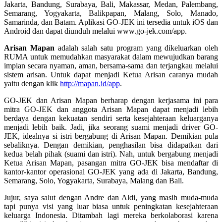
Jakarta, Bandung, Surabaya, Bali, Makassar, Medan, Palembang,
Semarang, Yogyakarta, Balikpapan, Malang, Solo, Manado,
Samarinda, dan Batam. Aplikasi GO-JEK ini tersedia untuk iOS dan
Android dan dapat diunduh melalui www.go-jek.com/app.
Arisan Mapan
adalah salah satu program yang dikeluarkan oleh
RUMA untuk memudahkan masyarakat dalam mewujudkan barang
impian secara nyaman, aman, bersama-sama dan terjangkau melalui
sistem arisan. Untuk dapat menjadi Ketua Arisan caranya mudah
yaitu dengan klik
http://mapan.id/app
.
GO-JEK dan Arisan Mapan berharap dengan kerjasama ini para
mitra GO-JEK dan anggota Arisan Mapan dapat menjadi lebih
berdaya dengan kekuatan sendiri serta kesejahteraan keluarganya
menjadi lebih baik. Jadi, jika seorang suami menjadi driver GO-
JEK, idealnya si istri bergabung di Arisan Mapan. Demikian pula
sebaliknya. Dengan demikian, penghasilan bisa didapatkan dari
kedua belah pihak (suami dan istri). Nah, untuk bergabung menjadi
Ketua Arisan Mapan, pasangan mitra GO-JEK bisa mendaftar di
kantor-kantor operasional GO-JEK yang ada di Jakarta, Bandung,
Semarang, Solo, Yogyakarta, Surabaya, Malang dan Bali.
Jujur, saya salut dengan Andre dan Aldi, yang masih muda-muda
tapi punya visi yang luar biasa untuk peningkatan kesejahteraan
keluarga Indonesia. Ditambah lagi mereka berkolaborasi karena