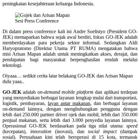
peningkatan kesejahteraan keluarga Indonesia.
Sesi Press Conference
Di dalam press conference kali ini Andre Soelistyo (President GO-
JEK) memaparkan bahwa sejak awal berdiri, fokus GO-JEK adalah
memberdayakan para pekerja sektor informal. Sedangkan Aldi
Haryopratomo (Direktur Utama PT RUMA) mengatakan bahwa
misi Arisan Mapan adalah untuk meningkatkan akses, derajat, dan
pendapatan bagi masyarakat berpenghasilan rendah melalui
teknologi.
Oiyaaa… sedikit cerita latar belakang GO-JEK dan Arisan Mapan
dulu yaaa..
GO-JEK
adalah
on-demand mobile platform
dan aplikasi terdepan
yang menyediakan berbagai layanan lengkap mulai dari transportasi,
logistik, pembayaran,
layan antar makanan
, dan berbagai layanan
on-demand lainnya, dengan menghubungkan pengguna dengan
lebih dari 250.000 partner driver ojek dan mobil, lebih dari 350.000
penjual makanan, serta lebih dari 3.000 penyedia layanan lainnya.
Operasional GO-JEK berdasarkan pada tiga nilai utama:
speed
(kecepatan),
innovation
(inovasi), dan
social impact
(dampak
sosial). Perusahaan kini telah beroperasi di 15 kota, termasuk