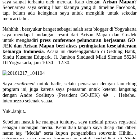
saya sangat terbantu oleh mereka. Kalo dengan
Arisan Mapan
?
Sebenarnya saya sering lihat iklannya yang di timeline Facebook,
tapi belum ada keinginan saya untuk mengklik untuk sekedar
mencari tahu.
Nahhhh.. bersyukur banget sebagai salah satu blogger di Yogyakarta
saya mendapat undangan resmi dari Arisan Mapan dan Go-Jek
untuk menghadiri
press conference peluncuran kerjasama GO-
JEK dan Arisan Mapan beri akses peningkatan kesejahteraan
keluarga Indonesia
. Acara ini diselenggarakan di Gedung Batik,
Sindu Kusuma Edupark, Jl. Jambon Sinduadi Mlati Sleman 55284
DI Yogyakarta, jam 10:30 – 12:30.
Saya
confirmed
untuk hadir, selain penasaran dengan launching
program ini, juga karena saya penasaran untuk ketemu langsung
dengan Andre Soelistyo (President GO-JEK) 😀 . Hehehe..
intermezzo sejenak yaaaa.
Yuk..lanjut..
Sebelum masuk ke ruangan tentunya saya melalui proses registrasi
sebagai undangan media. Kemudian tangan saya dicap dan diberi
name tag “Media” serta kupon pengambilan souvenir. Hihihi…
seharusnya saya punya kesempatan untuk berkeliling di Sindu