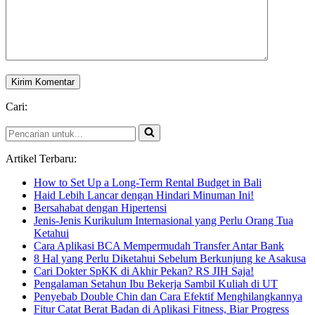
Cari:
Pencarian
untuk...
Artikel Terbaru:
How to Set Up a Long-Term Rental Budget in Bali
Haid Lebih Lancar dengan Hindari Minuman Ini!
Bersahabat dengan Hipertensi
Jenis-Jenis Kurikulum Internasional yang Perlu Orang Tua
Ketahui
Cara Aplikasi BCA Mempermudah Transfer Antar Bank
8 Hal yang Perlu Diketahui Sebelum Berkunjung ke Asakusa
Cari Dokter SpKK di Akhir Pekan? RS JIH Saja!
Pengalaman Setahun Ibu Bekerja Sambil Kuliah di UT
Penyebab Double Chin dan Cara Efektif Menghilangkannya
Fitur Catat Berat Badan di Aplikasi Fitness, Biar Progress