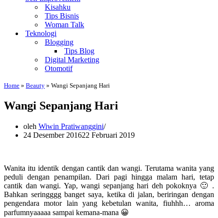
Kisahku
Tips Bisnis
Woman Talk
Teknologi
Blogging
Tips Blog
Digital Marketing
Otomotif
Home
»
Beauty
»
Wangi Sepanjang Hari
Wangi Sepanjang Hari
oleh
Wiwin Pratiwanggini
24 Desember 2016
22 Februari 2019
Wanita itu identik dengan cantik dan wangi. Terutama wanita yang
peduli dengan penampilan. Dari pagi hingga malam hari, tetap
cantik dan wangi. Yap, wangi sepanjang hari deh pokoknya 🙂 .
Bahkan seringggg banget saya, ketika di jalan, beriringan dengan
pengendara motor lain yang kebetulan wanita, fiuhhh… aroma
parfumnyaaaaa sampai kemana-mana 😀