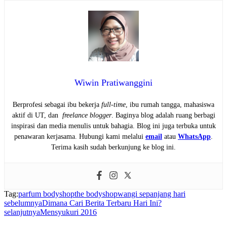
Wiwin Pratiwanggini
Berprofesi sebagai ibu bekerja
full-time
, ibu rumah tangga, mahasiswa
aktif di UT, dan
freelance blogger
. Baginya blog adalah ruang berbagi
inspirasi dan media menulis untuk bahagia. Blog ini juga terbuka untuk
penawaran kerjasama. Hubungi kami melalui
email
atau
WhatsApp
.
Terima kasih sudah berkunjung ke blog ini.
Tag:
parfum bodyshop
the bodyshop
wangi sepanjang hari
sebelumnya
Dimana Cari Berita Terbaru Hari Ini?
selanjutnya
Mensyukuri 2016