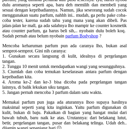
dulu aromanya seperti apa, baru deh memilih dan membeli yang
sesuai dengan kepribadiannya. Namun, jika seseorang sudah cocok
menggunakan suatu parfum, nahhh ini.. mudah, ga perlu pake coba-
coba tester, karena sudah tahu yang mana yang akan dibeli. Pas
jalan-jalan ke mall, ga ada salahnya lho mampir ke counter kosmetik
atau counter parfum, ga harus beli sih,.. nyobain dulu boleh koq.
Sudah pernah atau belum nyobain
parfum Bodyshop
?
Mencoba keharuman parfum pun ada caranya lho, bukan asal
semprot-semprot. Gini nih caranya:
1. Gunakan secara langsung di kulit, idealnya di pergelangan
tangan.
2. Tunggu 10 menit untuk mendapatkan wangi yang sesungguhnya.
3. Ciumlah dan coba temukan keselarasan antara parfum dengan
kepribadian kita.
4. Aroma ke-2 dan ke-3 bisa dicoba pada pergelangan tangan
lainnya, di balik lekukan siku tangan.
5. Jangan pernah mencoba 3 parfum dalam satu waktu.
Memakai parfum pun juga ada aturannya lhoo supaya hasilnya
maksimal seperti yang kita inginkan. Yaitu parfum digunakan di
kulit, bukan di baju. Pakaikan di bagian yang hangat mulai dari
bawah tubuh, baru naik ke atas. Urutannya: dari belakang lutut,
betir, pergelangan tangan, pusar dan belakang telinga. Udah deh..
dijamin wangi sepanjang hari 🙂