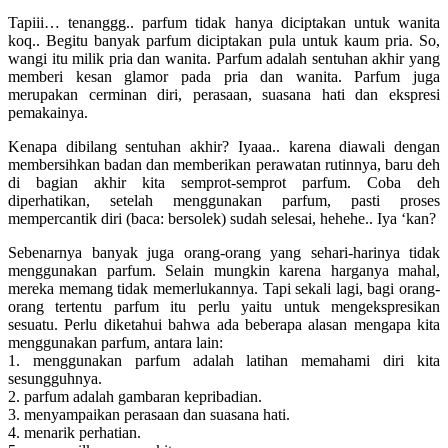
Tapiii… tenanggg.. parfum tidak hanya diciptakan untuk wanita
koq.. Begitu banyak parfum diciptakan pula untuk kaum pria. So,
wangi itu milik pria dan wanita. Parfum adalah sentuhan akhir yang
memberi kesan glamor pada pria dan wanita. Parfum juga
merupakan cerminan diri, perasaan, suasana hati dan ekspresi
pemakainya.
Kenapa dibilang sentuhan akhir? Iyaaa.. karena diawali dengan
membersihkan badan dan memberikan perawatan rutinnya, baru deh
di bagian akhir kita semprot-semprot parfum. Coba deh
diperhatikan, setelah menggunakan parfum, pasti proses
mempercantik diri (baca: bersolek) sudah selesai, hehehe.. Iya ‘kan?
Sebenarnya banyak juga orang-orang yang sehari-harinya tidak
menggunakan parfum. Selain mungkin karena harganya mahal,
mereka memang tidak memerlukannya. Tapi sekali lagi, bagi orang-
orang tertentu parfum itu perlu yaitu untuk mengekspresikan
sesuatu. Perlu diketahui bahwa ada beberapa alasan mengapa kita
menggunakan parfum, antara lain:
1. menggunakan parfum adalah latihan memahami diri kita
sesungguhnya.
2. parfum adalah gambaran kepribadian.
3. menyampaikan perasaan dan suasana hati.
4. menarik perhatian.