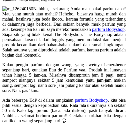
Nahhhh,.. sekarang Anda mau pakai parfum apa?
Mau yang murah atau mahal? Hehehe.. biasanya harga murah dan
mahal, hasilnya juga beda lhooo.. karena formula yang terkandung
di dalamnya juga berbeda. Dari sekian banyak merk parfum yang
ada, kesempatan kali ini saya merekomendasikan
parfum Bodyshop
.
Siapa sih yang tidak kenal The Bodyshop. The Bodyshop adalah
perusahaan kosmetik dari Inggris yang memproduksi dan menjual
produk kecantikan dari bahan-bahan alami dan ramah lingkungan.
Salah satunya yang diproduksi adalah parfum, karena parfum adalah
bagian dari kosmetik.
Kalau pengin parfum dengan wangi yang awetnya bener-bener
sepanjang hari, gunakan Eau de Parfum yaa.. Produk ini lumayan
tahan hingga 5 jam-an. Misalnya disemprotin jam 8 pagi, nanti
semprot ulangnya sekitar 5 jam kemudian yaitu jam-jam makan
siang, semprot lagi nanti sore jam pulang kantor atau setelah mandi
sore. Nah, pas ‘kan..
Ada beberapa EdP di dalam rangkaian
parfum Bodyshop
, kita bisa
pilih sesuai dengan kepribadian kita. Rata-rata ukurannya sih sekitar
50 ml. Kalo lagi promo (baca: ada diskon), pasti banyak dicari.
Nahhh… selamat berburu parfum!! Ceriakan hari-hari kita dengan
cantik dan wangi sepanjang hari 🙂