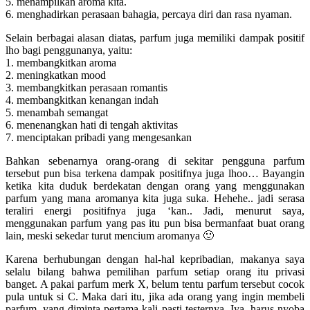
5. menampilkan aroma kita.
6. menghadirkan perasaan bahagia, percaya diri dan rasa nyaman.
Selain berbagai alasan diatas, parfum juga memiliki dampak positif
lho bagi penggunanya, yaitu:
1. membangkitkan aroma
2. meningkatkan mood
3. membangkitkan perasaan romantis
4. membangkitkan kenangan indah
5. menambah semangat
6. menenangkan hati di tengah aktivitas
7. menciptakan pribadi yang mengesankan
Bahkan sebenarnya orang-orang di sekitar pengguna parfum
tersebut pun bisa terkena dampak positifnya juga lhoo… Bayangin
ketika kita duduk berdekatan dengan orang yang menggunakan
parfum yang mana aromanya kita juga suka. Hehehe.. jadi serasa
teraliri energi positifnya juga ‘kan.. Jadi, menurut saya,
menggunakan parfum yang pas itu pun bisa bermanfaat buat orang
lain, meski sekedar turut mencium aromanya 🙂
Karena berhubungan dengan hal-hal kepribadian, makanya saya
selalu bilang bahwa pemilihan parfum setiap orang itu privasi
banget. A pakai parfum merk X, belum tentu parfum tersebut cocok
pula untuk si C. Maka dari itu, jika ada orang yang ingin membeli
parfum, yang diminta pertama kali pasti testernya. Iya, harus nyoba