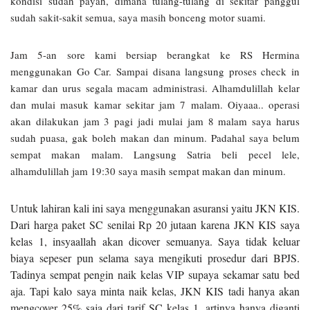
kondisi sudah payah, dimana tulang-tulang di sekitar panggul
sudah sakit-sakit semua, saya masih bonceng motor suami.
Jam 5-an sore kami bersiap berangkat ke RS Hermina
menggunakan Go Car. Sampai disana langsung proses check in
kamar dan urus segala macam administrasi. Alhamdulillah kelar
dan mulai masuk kamar sekitar jam 7 malam. Oiyaaa.. operasi
akan dilakukan jam 3 pagi jadi mulai jam 8 malam saya harus
sudah puasa, gak boleh makan dan minum. Padahal saya belum
sempat makan malam. Langsung Satria beli pecel lele,
alhamdulillah jam 19:30 saya masih sempat makan dan minum.
Untuk lahiran kali ini saya menggunakan asuransi yaitu JKN KIS.
Dari harga paket SC senilai Rp 20 jutaan karena JKN KIS saya
kelas 1, insyaallah akan dicover semuanya. Saya tidak keluar
biaya sepeser pun selama saya mengikuti prosedur dari BPJS.
Tadinya sempat pengin naik kelas VIP supaya sekamar satu bed
aja. Tapi kalo saya minta naik kelas, JKN KIS tadi hanya akan
mengcover 25% saja dari tarif SC kelas 1, artinya hanya diganti