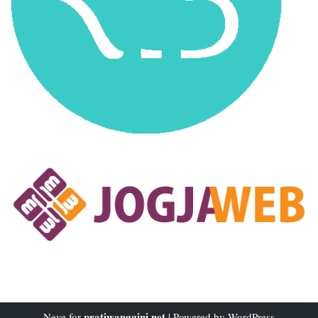
pratiwanggini.net
Neve
for
| Powered by
WordPress