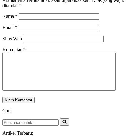
Alamat email Anda tidak akan dipublikasikan.
Ruas yang wajib
ditandai
*
Nama
*
Email
*
Situs Web
Komentar
*
Cari:
Pencarian
untuk...
Artikel Terbaru: