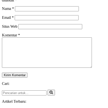
ditandai
*
Nama
*
Email
*
Situs Web
Komentar
*
Cari:
Pencarian
untuk...
Artikel Terbaru: