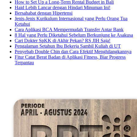
How to Set Up a Long-Term Rental Budget in Bali
Haid Lebih Lancar dengan Hindari Minuman Ini!
Bersahabat dengan Hipertensi
Jenis-Jenis Kurikulum Internasional yang Perlu Orang Tua
Ketahui
Cara Aplikasi BCA Mempermudah Transfer Antar Bank
8 Hal yang Perlu Diketahui Sebelum Berkunjung ke Asakusa
Cari Dokter SpKK di Akhir Pekan? RS JIH Saja!
Pengalaman Setahun Ibu Bekerja Sambil Kuliah di UT
Penyebab Double Chin dan Cara Efektif Menghilangkannya
Fitur Catat Berat Badan di Aplikasi Fitness, Biar Progress
Terpantau