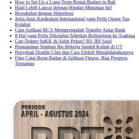
How to Set Up a Long-Term Rental Budget in Bali
Haid Lebih Lancar dengan Hindari Minuman Ini!
Bersahabat dengan Hipertensi
Jenis-Jenis Kurikulum Internasional yang Perlu Orang Tua
Ketahui
Cara Aplikasi BCA Mempermudah Transfer Antar Bank
8 Hal yang Perlu Diketahui Sebelum Berkunjung ke Asakusa
Cari Dokter SpKK di Akhir Pekan? RS JIH Saja!
Pengalaman Setahun Ibu Bekerja Sambil Kuliah di UT
Penyebab Double Chin dan Cara Efektif Menghilangkannya
Fitur Catat Berat Badan di Aplikasi Fitness, Biar Progress
Terpantau