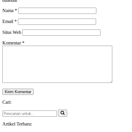
ditandai
*
Nama
*
Email
*
Situs Web
Komentar
*
Cari:
Pencarian
untuk...
Artikel Terbaru: