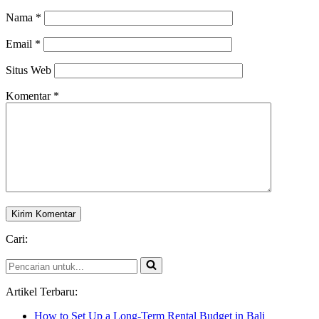
Nama
*
Email
*
Situs Web
Komentar
*
Cari:
Pencarian
untuk...
Artikel Terbaru:
How to Set Up a Long-Term Rental Budget in Bali