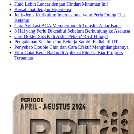
Haid Lebih Lancar dengan Hindari Minuman Ini!
Bersahabat dengan Hipertensi
Jenis-Jenis Kurikulum Internasional yang Perlu Orang Tua
Ketahui
Cara Aplikasi BCA Mempermudah Transfer Antar Bank
8 Hal yang Perlu Diketahui Sebelum Berkunjung ke Asakusa
Cari Dokter SpKK di Akhir Pekan? RS JIH Saja!
Pengalaman Setahun Ibu Bekerja Sambil Kuliah di UT
Penyebab Double Chin dan Cara Efektif Menghilangkannya
Fitur Catat Berat Badan di Aplikasi Fitness, Biar Progress
Terpantau