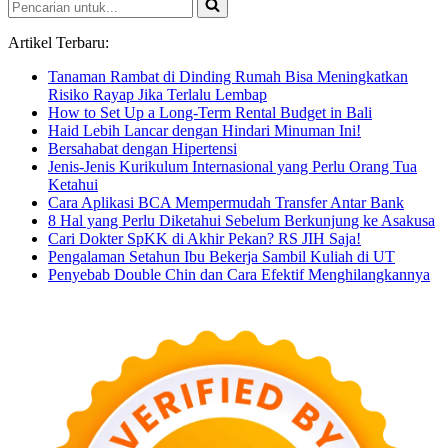
Pencarian
untuk...
Artikel Terbaru:
Tanaman Rambat di Dinding Rumah Bisa Meningkatkan
Risiko Rayap Jika Terlalu Lembap
How to Set Up a Long-Term Rental Budget in Bali
Haid Lebih Lancar dengan Hindari Minuman Ini!
Bersahabat dengan Hipertensi
Jenis-Jenis Kurikulum Internasional yang Perlu Orang Tua
Ketahui
Cara Aplikasi BCA Mempermudah Transfer Antar Bank
8 Hal yang Perlu Diketahui Sebelum Berkunjung ke Asakusa
Cari Dokter SpKK di Akhir Pekan? RS JIH Saja!
Pengalaman Setahun Ibu Bekerja Sambil Kuliah di UT
Penyebab Double Chin dan Cara Efektif Menghilangkannya