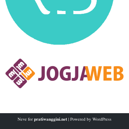
pratiwanggini.net
Neve
for
| Powered by
WordPress