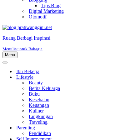
Tips Blog
Digital Marketing
Otomotif
Ruang Berbagi Inspirasi
Menulis untuk Bahagia
Menu
Menu
Navigasi
Menu
Navigasi
Ibu Bekerja
Lifestyle
Beauty
Berita Keluarga
Buku
Kesehatan
Keuangan
Kuliner
Lingkungan
Traveling
Parenting
Pendidikan
Self Improvement