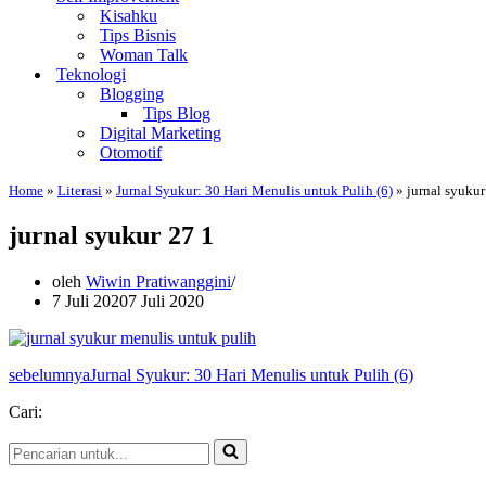
Kisahku
Tips Bisnis
Woman Talk
Teknologi
Blogging
Tips Blog
Digital Marketing
Otomotif
Home
»
Literasi
»
Jurnal Syukur: 30 Hari Menulis untuk Pulih (6)
»
jurnal syukur
jurnal syukur 27 1
oleh
Wiwin Pratiwanggini
7 Juli 2020
7 Juli 2020
sebelumnya
Jurnal Syukur: 30 Hari Menulis untuk Pulih (6)
Cari:
Pencarian
untuk...