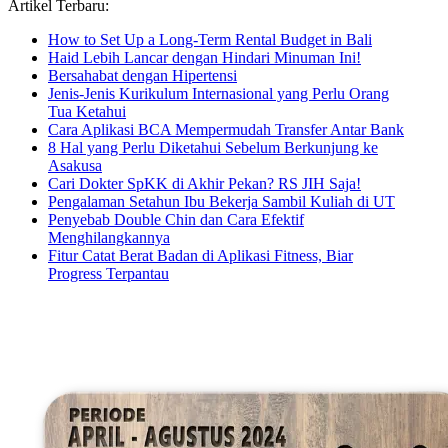
Artikel Terbaru:
How to Set Up a Long-Term Rental Budget in Bali
Haid Lebih Lancar dengan Hindari Minuman Ini!
Bersahabat dengan Hipertensi
Jenis-Jenis Kurikulum Internasional yang Perlu Orang
Tua Ketahui
Cara Aplikasi BCA Mempermudah Transfer Antar Bank
8 Hal yang Perlu Diketahui Sebelum Berkunjung ke
Asakusa
Cari Dokter SpKK di Akhir Pekan? RS JIH Saja!
Pengalaman Setahun Ibu Bekerja Sambil Kuliah di UT
Penyebab Double Chin dan Cara Efektif
Menghilangkannya
Fitur Catat Berat Badan di Aplikasi Fitness, Biar
Progress Terpantau