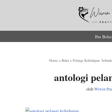
Lompat
ke
konten
Ibu Beke
Home
»
Buku
»
Pelangi Kehidupan: Sebuah 
antologi pela
oleh
Wiwin Pra