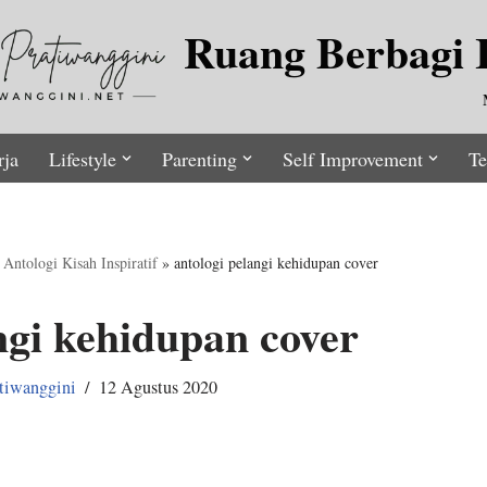
Ruang Berbagi I
rja
Lifestyle
Parenting
Self Improvement
Te
Antologi Kisah Inspiratif
»
antologi pelangi kehidupan cover
ngi kehidupan cover
tiwanggini
12 Agustus 2020