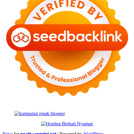
Neve
for
pratiwanggini.net
| Powered by
WordPress