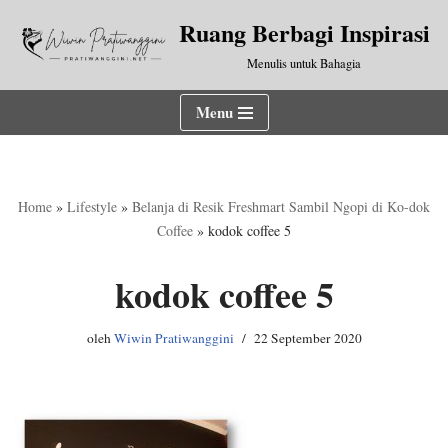
Ruang Berbagi Inspirasi
Lompat
Menulis untuk Bahagia
ke
konten
Menu
Home
»
Lifestyle
»
Belanja di Resik Freshmart Sambil Ngopi di Ko-dok
Coffee
»
kodok coffee 5
kodok coffee 5
oleh
Wiwin Pratiwanggini
22 September 2020