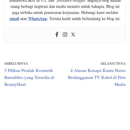
mahasiswa aktif di UT, dan
freelance blogger
. Baginya blog adalah
ruang berbagi inspirasi dan media menulis untuk bahagia. Blog ini
juga terbuka untuk penawaran kerjasama. Hubungi kami melalui
email
WhatsApp
atau
. Terima kasih sudah berkunjung ke blog ini.
SEBELUMNYA
SELANJUTNYA
5 Pilihan Produk Kosmetik
4 Alasan Kenapa Kamu Harus
Barenbliss yang Tersedia di
Berlangganan TV Kabel di First
BeautyHaul
Media