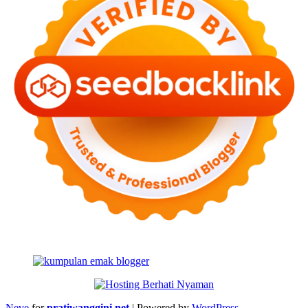
Neve
for
pratiwanggini.net
| Powered by
WordPress