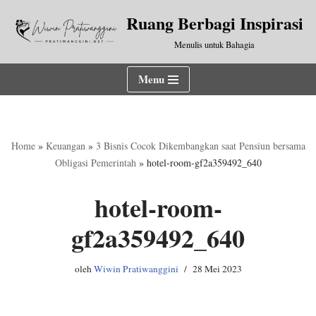
Ruang Berbagi Inspirasi
Lompat
Menulis untuk Bahagia
ke
konten
Menu
Home
»
Keuangan
»
3 Bisnis Cocok Dikembangkan saat Pensiun bersama
Obligasi Pemerintah
»
hotel-room-gf2a359492_640
hotel-room-
gf2a359492_640
oleh
Wiwin Pratiwanggini
28 Mei 2023