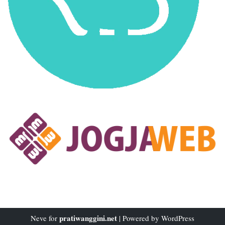
pratiwanggini.net
Neve
for
| Powered by
WordPress