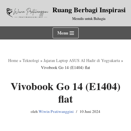
Ruang Berbagi Inspirasi
Lompat
Menulis untuk Bahagia
ke
konten
Menu
Home
»
Teknologi
»
Jajaran Laptop ASUS AI Hadir di Yogyakarta
»
Vivobook Go 14 (E1404) flat
Vivobook Go 14 (E1404)
flat
oleh
Wiwin Pratiwanggini
10 Juni 2024