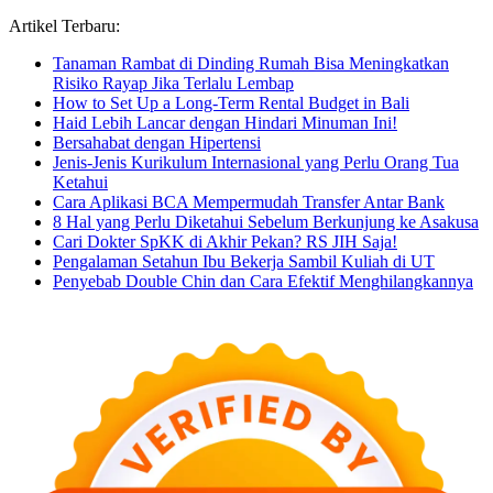
untuk...
Artikel Terbaru:
Tanaman Rambat di Dinding Rumah Bisa Meningkatkan
Risiko Rayap Jika Terlalu Lembap
How to Set Up a Long-Term Rental Budget in Bali
Haid Lebih Lancar dengan Hindari Minuman Ini!
Bersahabat dengan Hipertensi
Jenis-Jenis Kurikulum Internasional yang Perlu Orang Tua
Ketahui
Cara Aplikasi BCA Mempermudah Transfer Antar Bank
8 Hal yang Perlu Diketahui Sebelum Berkunjung ke Asakusa
Cari Dokter SpKK di Akhir Pekan? RS JIH Saja!
Pengalaman Setahun Ibu Bekerja Sambil Kuliah di UT
Penyebab Double Chin dan Cara Efektif Menghilangkannya