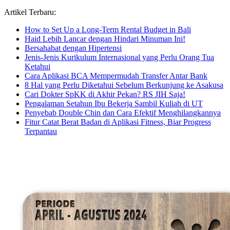
untuk...
Artikel Terbaru:
How to Set Up a Long-Term Rental Budget in Bali
Haid Lebih Lancar dengan Hindari Minuman Ini!
Bersahabat dengan Hipertensi
Jenis-Jenis Kurikulum Internasional yang Perlu Orang Tua
Ketahui
Cara Aplikasi BCA Mempermudah Transfer Antar Bank
8 Hal yang Perlu Diketahui Sebelum Berkunjung ke Asakusa
Cari Dokter SpKK di Akhir Pekan? RS JIH Saja!
Pengalaman Setahun Ibu Bekerja Sambil Kuliah di UT
Penyebab Double Chin dan Cara Efektif Menghilangkannya
Fitur Catat Berat Badan di Aplikasi Fitness, Biar Progress
Terpantau