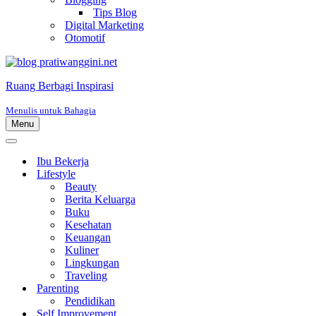
Tips Blog
Digital Marketing
Otomotif
Ruang Berbagi Inspirasi
Menulis untuk Bahagia
Menu
Menu
Navigasi
Menu
Navigasi
Ibu Bekerja
Lifestyle
Beauty
Berita Keluarga
Buku
Kesehatan
Keuangan
Kuliner
Lingkungan
Traveling
Parenting
Pendidikan
Self Improvement