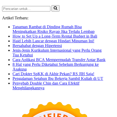
Perlu
Pencarian
Diketahui
untuk...
Sebelum
Berkunjung
Artikel Terbaru:
ke
Tanaman Rambat di Dinding Rumah Bisa
Asakusa
Meningkatkan Risiko Rayap Jika Terlalu Lembap
How to Set Up a Long-Term Rental Budget in Bali
Haid Lebih Lancar dengan Hindari Minuman Ini!
Bersahabat dengan Hipertensi
Jenis-Jenis Kurikulum Internasional yang Perlu Orang
Tua Ketahui
Cara Aplikasi BCA Mempermudah Transfer Antar Bank
8 Hal yang Perlu Diketahui Sebelum Berkunjung ke
Asakusa
Cari Dokter SpKK di Akhir Pekan? RS JIH Saja!
Pengalaman Setahun Ibu Bekerja Sambil Kuliah di UT
Penyebab Double Chin dan Cara Efektif
Menghilangkannya