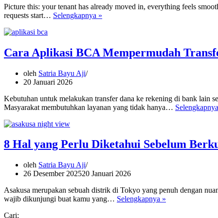
Picture this: your tenant has already moved in, everything feels smooth
How
requests start…
Selengkapnya »
to
Set
Up
a
Cara Aplikasi BCA Mempermudah Transf
Long-
Term
oleh
Satria Bayu Aji
Rental
20 Januari 2026
Budget
in
Kebutuhan untuk melakukan transfer dana ke rekening di bank lain sem
Bali
Masyarakat membutuhkan layanan yang tidak hanya…
Selengkapnya
8 Hal yang Perlu Diketahui Sebelum Berk
oleh
Satria Bayu Aji
26 Desember 2025
20 Januari 2026
Asakusa merupakan sebuah distrik di Tokyo yang penuh dengan nuansa
8
wajib dikunjungi buat kamu yang…
Selengkapnya »
Hal
Cari:
yang