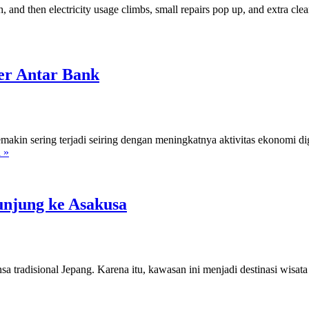
, and then electricity usage climbs, small repairs pop up, and extra cle
er Antar Bank
akin sering terjadi seiring dengan meningkatnya aktivitas ekonomi dig
Cara
 »
Aplikasi
BCA
Mempermudah
Transfer
unjung ke Asakusa
Antar
Bank
 tradisional Jepang. Karena itu, kawasan ini menjadi destinasi wisat