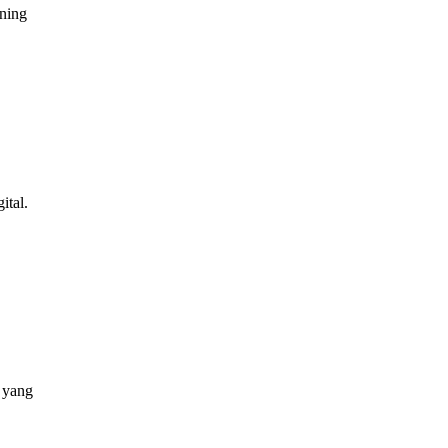
aning
ital.
a yang