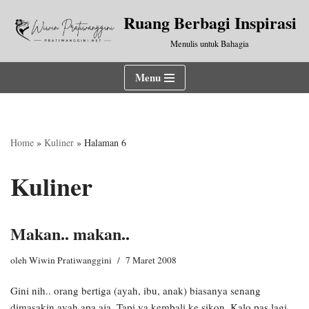
Ruang Berbagi Inspirasi
Lompat
Menulis untuk Bahagia
ke
konten
Menu
Home
»
Kuliner
»
Halaman 6
Kuliner
Makan.. makan..
oleh
Wiwin Pratiwanggini
7 Maret 2008
Gini nih.. orang bertiga (ayah, ibu, anak) biasanya senang
dimasakin ayah apa aja. Tapi ya kembali ke sikon. Kalo pas lagi