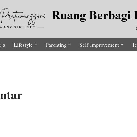
Ruang Berbagi I
rja
Lifestyle
Parenting
Self Improvement
Te
intar