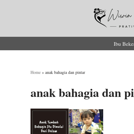
Lompat
ke
konten
Ibu Beke
Home
»
anak bahagia dan pintar
anak bahagia dan p