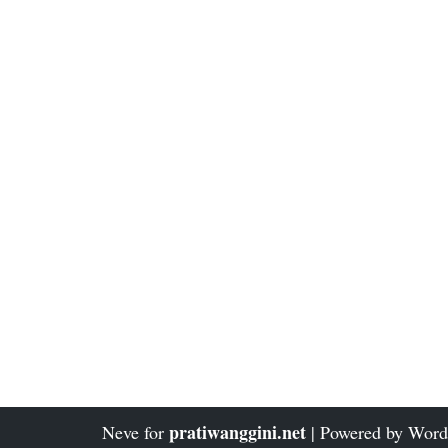
pratiwanggini.net
Neve
for
| Powered by
Word