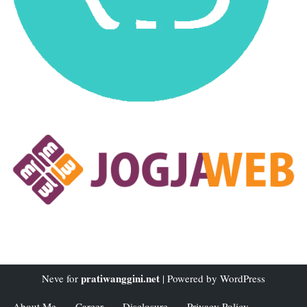
pratiwanggini.net
Neve
for
| Powered by
WordPress
About Me
Career
Disclosure
Privacy Policy