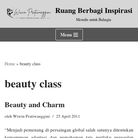
Ruang Berbagi Inspirasi
Lompat
Menulis untuk Bahagia
ke
konten
Menu
Home
»
beauty class
beauty class
Beauty and Charm
oleh
Wiwin Pratiwanggini
25 April 2011
“Menjadi pemenang di persaingan global salah satunya ditentukan
kemampuan adaptasi dan pemahaman tata perilaku pergaulan