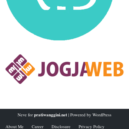
pratiwanggini.net
Neve
for
| Powered by
WordPress
About Me
Career
Disclosure
Privacy Policy