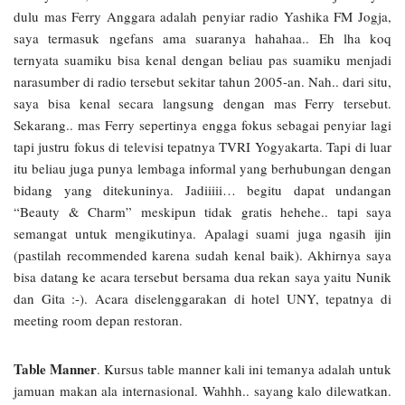
dulu mas Ferry Anggara adalah penyiar radio Yashika FM Jogja,
saya termasuk ngefans ama suaranya hahahaa.. Eh lha koq
ternyata suamiku bisa kenal dengan beliau pas suamiku menjadi
narasumber di radio tersebut sekitar tahun 2005-an. Nah.. dari situ,
saya bisa kenal secara langsung dengan mas Ferry tersebut.
Sekarang.. mas Ferry sepertinya engga fokus sebagai penyiar lagi
tapi justru fokus di televisi tepatnya TVRI Yogyakarta. Tapi di luar
itu beliau juga punya lembaga informal yang berhubungan dengan
bidang yang ditekuninya. Jadiiiii… begitu dapat undangan
“Beauty & Charm” meskipun tidak gratis hehehe.. tapi saya
semangat untuk mengikutinya. Apalagi suami juga ngasih ijin
(pastilah recommended karena sudah kenal baik). Akhirnya saya
bisa datang ke acara tersebut bersama dua rekan saya yaitu Nunik
dan Gita :-). Acara diselenggarakan di hotel UNY, tepatnya di
meeting room depan restoran.
Table Manner
. Kursus table manner kali ini temanya adalah untuk
jamuan makan ala internasional. Wahhh.. sayang kalo dilewatkan.