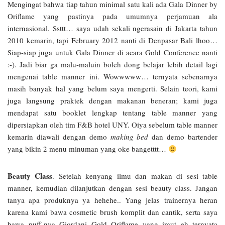
Mengingat bahwa tiap tahun minimal satu kali ada Gala Dinner by
Oriflame yang pastinya pada umumnya perjamuan ala
internasional. Ssttt… saya udah sekali ngerasain di Jakarta tahun
2010 kemarin, tapi February 2012 nanti di Denpasar Bali lhoo…
Siap-siap juga untuk Gala Dinner di acara Gold Conference nanti
:-). Jadi biar ga malu-maluin boleh dong belajar lebih detail lagi
mengenai table manner ini. Wowwwww… ternyata sebenarnya
masih banyak hal yang belum saya mengerti. Selain teori, kami
juga langsung praktek dengan makanan beneran; kami juga
mendapat satu booklet lengkap tentang table manner yang
dipersiapkan oleh tim F&B hotel UNY. Oiya sebelum table manner
kemarin diawali dengan demo
making bed
dan demo bartender
yang bikin 2 menu minuman yang oke bangetttt…
Beauty Class
. Setelah kenyang ilmu dan makan di sesi table
manner, kemudian dilanjutkan dengan sesi beauty class. Jangan
tanya apa produknya ya hehehe.. Yang jelas trainernya heran
karena kami bawa cosmetic brush komplit dan cantik, serta saya
bawa puff-nya Giordani Gold Oriflame yang imut eh ternyata