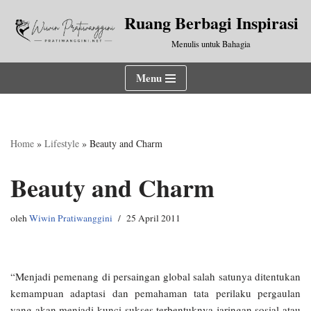
Ruang Berbagi Inspirasi
Lompat
Menulis untuk Bahagia
ke
konten
Menu
Home
»
Lifestyle
»
Beauty and Charm
Beauty and Charm
oleh
Wiwin Pratiwanggini
25 April 2011
“Menjadi pemenang di persaingan global salah satunya ditentukan
kemampuan adaptasi dan pemahaman tata perilaku pergaulan
yang akan menjadi kunci sukses terbentuknya jaringan sosial atau