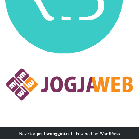
pratiwanggini.net
Neve
for
| Powered by
WordPress