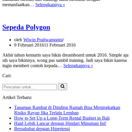
Freezer
memanfaatkan…
Selengkapnya »
Box
Sepeda Polygon
oleh
Wiwin Pratiwanggini
9 Februari 2016
11 Februari 2016
Akhir tahun kemarin saya bikin dreamboard untuk 2016. Simple aja
sih saya bikinnya, wong pas sambil training. Jadi saya bikin karena
Sepeda
ingin memberi contoh kepada…
Selengkapnya »
Polygon
Cari:
Pencarian
untuk...
Artikel Terbaru:
Tanaman Rambat di Dinding Rumah Bisa Meningkatkan
Risiko Rayap Jika Terlalu Lembap
How to Set Up a Long-Term Rental Budget in Bali
Haid Lebih Lancar dengan Hindari Minuman Ini!
Bersahabat dengan Hipertensi