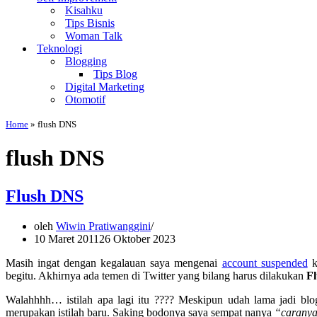
Kisahku
Tips Bisnis
Woman Talk
Teknologi
Blogging
Tips Blog
Digital Marketing
Otomotif
Home
»
flush DNS
flush DNS
Flush DNS
oleh
Wiwin Pratiwanggini
10 Maret 2011
26 Oktober 2023
Masih ingat dengan kegalauan saya mengenai
account suspended
k
begitu. Akhirnya ada temen di Twitter yang bilang harus dilakukan
F
Walahhhh… istilah apa lagi itu ???? Meskipun udah lama jadi blogg
merupakan istilah baru. Saking bodonya saya sempat nanya
“caranya