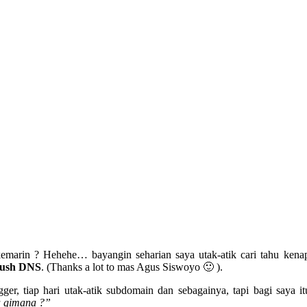
emarin ? Hehehe… bayangin seharian saya utak-atik cari tahu kenap
lush DNS
. (Thanks a lot to mas Agus Siswoyo 🙂 ).
er, tiap hari utak-atik subdomain dan sebagainya, tapi bagi saya it
 gimana ?”