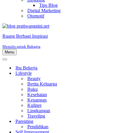
Tips Blog
Digital Marketing
Otomotif
Ruang Berbagi Inspirasi
Menulis untuk Bahagia
Menu
Menu
Navigasi
Menu
Navigasi
Ibu Bekerja
Lifestyle
Beauty
Berita Keluarga
Buku
Kesehatan
Keuangan
Kuliner
Lingkungan
Traveling
Parenting
Pendidikan
Self Improvement