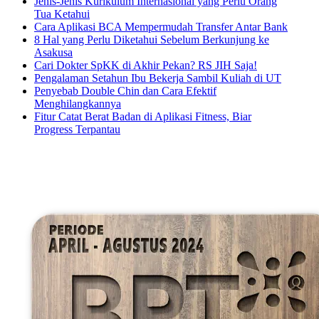
Jenis-Jenis Kurikulum Internasional yang Perlu Orang
Tua Ketahui
Cara Aplikasi BCA Mempermudah Transfer Antar Bank
8 Hal yang Perlu Diketahui Sebelum Berkunjung ke
Asakusa
Cari Dokter SpKK di Akhir Pekan? RS JIH Saja!
Pengalaman Setahun Ibu Bekerja Sambil Kuliah di UT
Penyebab Double Chin dan Cara Efektif
Menghilangkannya
Fitur Catat Berat Badan di Aplikasi Fitness, Biar
Progress Terpantau