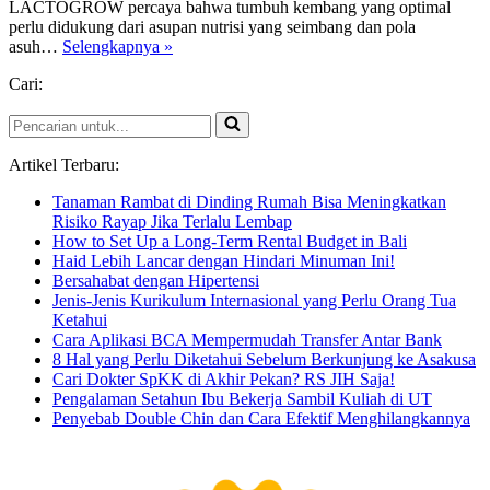
LACTOGROW percaya bahwa tumbuh kembang yang optimal
perlu didukung dari asupan nutrisi yang seimbang dan pola
Anak
asuh…
Selengkapnya »
Tumbuh
Cari:
Bahagia
Itu
Pencarian
Dimulai
untuk...
Dari
Dalam
Artikel Terbaru:
Tanaman Rambat di Dinding Rumah Bisa Meningkatkan
Risiko Rayap Jika Terlalu Lembap
How to Set Up a Long-Term Rental Budget in Bali
Haid Lebih Lancar dengan Hindari Minuman Ini!
Bersahabat dengan Hipertensi
Jenis-Jenis Kurikulum Internasional yang Perlu Orang Tua
Ketahui
Cara Aplikasi BCA Mempermudah Transfer Antar Bank
8 Hal yang Perlu Diketahui Sebelum Berkunjung ke Asakusa
Cari Dokter SpKK di Akhir Pekan? RS JIH Saja!
Pengalaman Setahun Ibu Bekerja Sambil Kuliah di UT
Penyebab Double Chin dan Cara Efektif Menghilangkannya