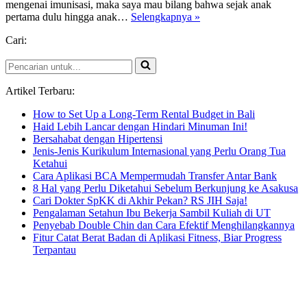
mengenai imunisasi, maka saya mau bilang bahwa sejak anak
Tumbuh
pertama dulu hingga anak…
Selengkapnya »
Kembang
Cari:
Dimas:
Imunisasi
Pencarian
Wajib
untuk...
Sudah
Lengkap
Artikel Terbaru:
How to Set Up a Long-Term Rental Budget in Bali
Haid Lebih Lancar dengan Hindari Minuman Ini!
Bersahabat dengan Hipertensi
Jenis-Jenis Kurikulum Internasional yang Perlu Orang Tua
Ketahui
Cara Aplikasi BCA Mempermudah Transfer Antar Bank
8 Hal yang Perlu Diketahui Sebelum Berkunjung ke Asakusa
Cari Dokter SpKK di Akhir Pekan? RS JIH Saja!
Pengalaman Setahun Ibu Bekerja Sambil Kuliah di UT
Penyebab Double Chin dan Cara Efektif Menghilangkannya
Fitur Catat Berat Badan di Aplikasi Fitness, Biar Progress
Terpantau