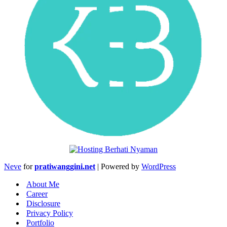
Neve
for
pratiwanggini.net
| Powered by
WordPress
About Me
Career
Disclosure
Privacy Policy
Portfolio