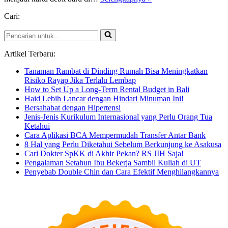
Debit
Cari:
GPN
Pencarian
untuk...
Artikel Terbaru:
Tanaman Rambat di Dinding Rumah Bisa Meningkatkan
Risiko Rayap Jika Terlalu Lembap
How to Set Up a Long-Term Rental Budget in Bali
Haid Lebih Lancar dengan Hindari Minuman Ini!
Bersahabat dengan Hipertensi
Jenis-Jenis Kurikulum Internasional yang Perlu Orang Tua
Ketahui
Cara Aplikasi BCA Mempermudah Transfer Antar Bank
8 Hal yang Perlu Diketahui Sebelum Berkunjung ke Asakusa
Cari Dokter SpKK di Akhir Pekan? RS JIH Saja!
Pengalaman Setahun Ibu Bekerja Sambil Kuliah di UT
Penyebab Double Chin dan Cara Efektif Menghilangkannya