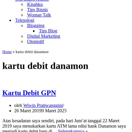
Kisahku
Tips Bisnis
Woman Talk
Teknologi
Blogging
Tips Blog
Digital Marketing
Otomotif
Home
»
kartu debit danamon
kartu debit danamon
Kartu Debit GPN
oleh
Wiwin Pratiwanggini
26 Maret 2019
9 Maret 2025
Atas kesadaran saya sendiri, pada hari Jum’at tanggal 22 Maret
2019 saya menukarkan kartu ATM lama edisi bank Danamon saya
Kartu
menjadi kartu debit baru di…
Selengkapnya »