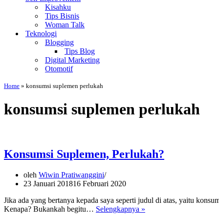
Kisahku
Tips Bisnis
Woman Talk
Teknologi
Blogging
Tips Blog
Digital Marketing
Otomotif
Home
»
konsumsi suplemen perlukah
konsumsi suplemen perlukah
Konsumsi Suplemen, Perlukah?
oleh
Wiwin Pratiwanggini
23 Januari 2018
16 Februari 2020
Jika ada yang bertanya kepada saya seperti judul di atas, yaitu kons
Konsumsi
Kenapa? Bukankah begitu…
Selengkapnya »
Suplemen,