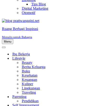
Tips Blog
Digital Marketing
Otomotif
Ruang Berbagi Inspirasi
Menulis untuk Bahagia
Menu
Menu
Navigasi
Menu
Navigasi
Ibu Bekerja
Lifestyle
Beauty
Berita Keluarga
Buku
Kesehatan
Keuangan
Kuliner
Lingkungan
Traveling
Parenting
Pendidikan
Self Improvement