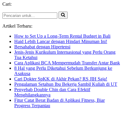
Cari:
Perlukah?
Pencarian
untuk...
Artikel Terbaru:
How to Set Up a Long-Term Rental Budget in Bali
Haid Lebih Lancar dengan Hindari Minuman Ini!
Bersahabat dengan Hipertensi
Jenis-Jenis Kurikulum Internasional yang Perlu Orang
Tua Ketahui
Cara Aplikasi BCA Mempermudah Transfer Antar Bank
8 Hal yang Perlu Diketahui Sebelum Berkunjung ke
Asakusa
Cari Dokter SpKK di Akhir Pekan? RS JIH Saja!
Pengalaman Setahun Ibu Bekerja Sambil Kuliah di UT
Penyebab Double Chin dan Cara Efektif
Menghilangkannya
Fitur Catat Berat Badan di Aplikasi Fitness, Biar
Progress Terpantau