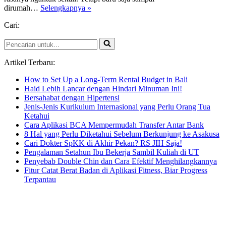
Depot
dirumah…
Selengkapnya »
Setiawan
Cari:
Pencarian
untuk...
Artikel Terbaru:
How to Set Up a Long-Term Rental Budget in Bali
Haid Lebih Lancar dengan Hindari Minuman Ini!
Bersahabat dengan Hipertensi
Jenis-Jenis Kurikulum Internasional yang Perlu Orang Tua
Ketahui
Cara Aplikasi BCA Mempermudah Transfer Antar Bank
8 Hal yang Perlu Diketahui Sebelum Berkunjung ke Asakusa
Cari Dokter SpKK di Akhir Pekan? RS JIH Saja!
Pengalaman Setahun Ibu Bekerja Sambil Kuliah di UT
Penyebab Double Chin dan Cara Efektif Menghilangkannya
Fitur Catat Berat Badan di Aplikasi Fitness, Biar Progress
Terpantau