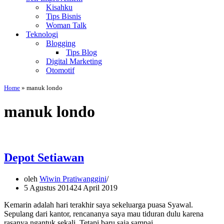
Kisahku
Tips Bisnis
Woman Talk
Teknologi
Blogging
Tips Blog
Digital Marketing
Otomotif
Home
»
manuk londo
manuk londo
Depot Setiawan
oleh
Wiwin Pratiwanggini
5 Agustus 2014
24 April 2019
Kemarin adalah hari terakhir saya sekeluarga puasa Syawal.
Sepulang dari kantor, rencananya saya mau tiduran dulu karena
rasanya ngantuk sekali. Tetapi baru saja sampai