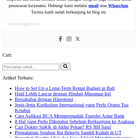
penawaran kerjasama. Hubungi kami melalui
email
atau
WhatsApp
.
Terima kasih sudah berkunjung ke blog ini.
pratiwanggini.net
Cari:
Pencarian
untuk...
Artikel Terbaru:
How to Set Up a Long-Term Rental Budget in Bali
Haid Lebih Lancar dengan Hindari Minuman Ini!
Bersahabat dengan Hipertensi
Jenis-Jenis Kurikulum Internasional yang Perlu Orang Tua
Ketahui
Cara Aplikasi BCA Mempermudah Transfer Antar Bank
8 Hal yang Perlu Diketahui Sebelum Berkunjung ke Asakusa
Cari Dokter SpKK di Akhir Pekan? RS JIH Saja!
Pengalaman Setahun Ibu Bekerja Sambil Kuliah di UT