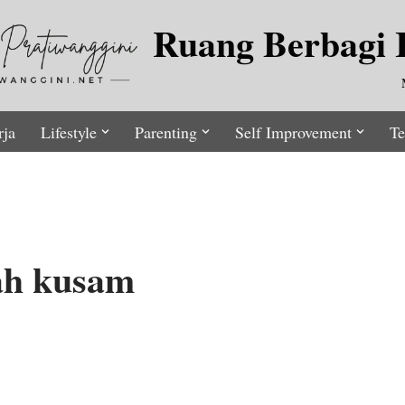
Ruang Berbagi I
rja
Lifestyle
Parenting
Self Improvement
Te
jah kusam