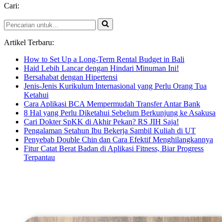
Cari:
Office
Pencarian
untuk...
Artikel Terbaru:
How to Set Up a Long-Term Rental Budget in Bali
Haid Lebih Lancar dengan Hindari Minuman Ini!
Bersahabat dengan Hipertensi
Jenis-Jenis Kurikulum Internasional yang Perlu Orang Tua
Ketahui
Cara Aplikasi BCA Mempermudah Transfer Antar Bank
8 Hal yang Perlu Diketahui Sebelum Berkunjung ke Asakusa
Cari Dokter SpKK di Akhir Pekan? RS JIH Saja!
Pengalaman Setahun Ibu Bekerja Sambil Kuliah di UT
Penyebab Double Chin dan Cara Efektif Menghilangkannya
Fitur Catat Berat Badan di Aplikasi Fitness, Biar Progress
Terpantau