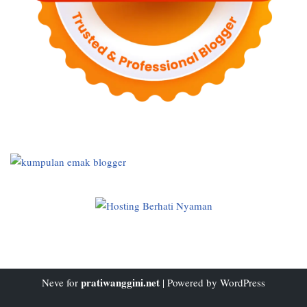
pratiwanggini.net
Neve
for
| Powered by
WordPress