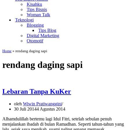
Kisahku
Tips Bisnis
Woman Talk
Teknologi
Blogging
Tips Blog
Digital Marketing
Otomotif
Home
»
rendang daging sapi
rendang daging sapi
Lebaran Tanpa KuKer
oleh
Wiwin Pratiwanggini
30 Juli 2014
4 Agustus 2014
Alhamdulillah bertemu lagi Idul Fitri, setelah sebulan penuh
menjalankan ibadah di bulan Ramadhan. Seperti tahun-tahun yang
lalu, sejak saya menikah, suami paling senang memasak