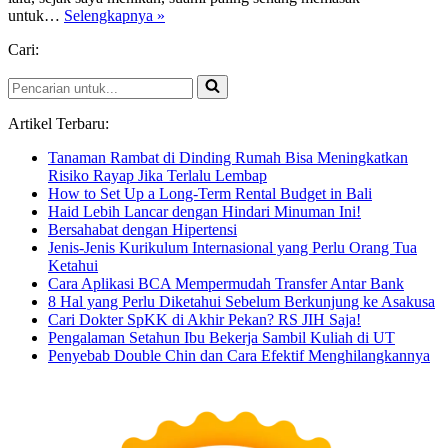
Lebaran
untuk…
Selengkapnya »
Tanpa
Cari:
KuKer
Pencarian
untuk...
Artikel Terbaru:
Tanaman Rambat di Dinding Rumah Bisa Meningkatkan
Risiko Rayap Jika Terlalu Lembap
How to Set Up a Long-Term Rental Budget in Bali
Haid Lebih Lancar dengan Hindari Minuman Ini!
Bersahabat dengan Hipertensi
Jenis-Jenis Kurikulum Internasional yang Perlu Orang Tua
Ketahui
Cara Aplikasi BCA Mempermudah Transfer Antar Bank
8 Hal yang Perlu Diketahui Sebelum Berkunjung ke Asakusa
Cari Dokter SpKK di Akhir Pekan? RS JIH Saja!
Pengalaman Setahun Ibu Bekerja Sambil Kuliah di UT
Penyebab Double Chin dan Cara Efektif Menghilangkannya