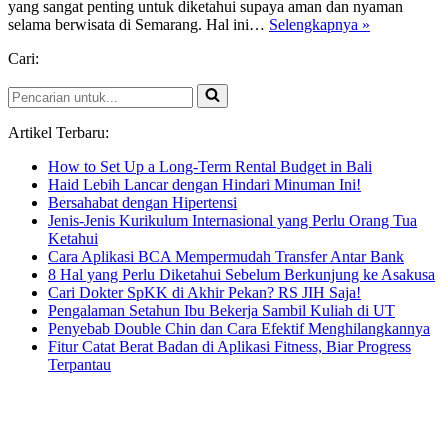
yang sangat penting untuk diketahui supaya aman dan nyaman
Tips
selama berwisata di Semarang. Hal ini…
Selengkapnya »
Berwisata
Cari:
dengan
Sewa
Pencarian
Bus
untuk...
Keliling
Semarang
Artikel Terbaru:
How to Set Up a Long-Term Rental Budget in Bali
Haid Lebih Lancar dengan Hindari Minuman Ini!
Bersahabat dengan Hipertensi
Jenis-Jenis Kurikulum Internasional yang Perlu Orang Tua
Ketahui
Cara Aplikasi BCA Mempermudah Transfer Antar Bank
8 Hal yang Perlu Diketahui Sebelum Berkunjung ke Asakusa
Cari Dokter SpKK di Akhir Pekan? RS JIH Saja!
Pengalaman Setahun Ibu Bekerja Sambil Kuliah di UT
Penyebab Double Chin dan Cara Efektif Menghilangkannya
Fitur Catat Berat Badan di Aplikasi Fitness, Biar Progress
Terpantau