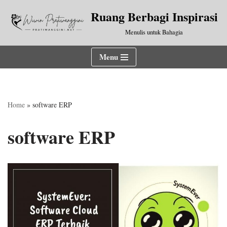
Ruang Berbagi Inspirasi
Lompat
Menulis untuk Bahagia
ke
konten
Menu
Home
»
software ERP
software ERP