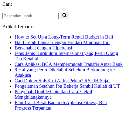
Cari:
Pencarian
untuk...
Artikel Terbaru:
How to Set Up a Long-Term Rental Budget in Bali
Haid Lebih Lancar dengan Hindari Minuman Ini!
Bersahabat dengan Hipertensi
Jenis-Jenis Kurikulum Internasional yang Perlu Orang
Tua Ketahui
Cara Aplikasi BCA Mempermudah Transfer Antar Bank
8 Hal yang Perlu Diketahui Sebelum Berkunjung ke
Asakusa
Cari Dokter SpKK di Akhir Pekan? RS JIH Saja!
Pengalaman Setahun Ibu Bekerja Sambil Kuliah di UT
Penyebab Double Chin dan Cara Efektif
Menghilangkannya
Fitur Catat Berat Badan di Aplikasi Fitness, Biar
Progress Terpantau