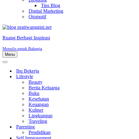
Tips Blog
Digital Marketing
Otomotif
Ruang Berbagi Inspirasi
Menulis untuk Bahagia
Menu
Menu
Navigasi
Menu
Navigasi
Ibu Bekerja
Lifestyle
Beauty
Berita Keluarga
Buku
Kesehatan
Keuangan
Kuliner
Lingkungan
Traveling
Parenting
Pendidikan
Self Improvement