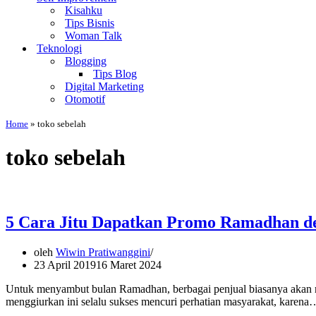
Kisahku
Tips Bisnis
Woman Talk
Teknologi
Blogging
Tips Blog
Digital Marketing
Otomotif
Home
»
toko sebelah
toko sebelah
5 Cara Jitu Dapatkan Promo Ramadhan d
oleh
Wiwin Pratiwanggini
23 April 2019
16 Maret 2024
Untuk menyambut bulan Ramadhan, berbagai penjual biasanya akan 
menggiurkan ini selalu sukses mencuri perhatian masyarakat, karen