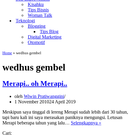
Kisahku
Tips Bisnis
Woman Talk
Teknologi
Blogging
Tips Blog
Digital Marketing
Otomotif
Home
»
wedhus gembel
wedhus gembel
Merapi.. oh Merapi..
oleh
Wiwin Pratiwanggini
1 November 2010
24 April 2019
Meskipun saya tinggal di lereng Merapi sudah lebih dari 30 tahun,
tapi baru kali ini saya merasakan paniknya mengungsi. Letusan
Merapi..
Merapi beberapa tahun yang lalu…
Selengkapnya »
oh
Cari:
Merapi..