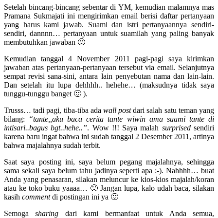
Setelah bincang-bincang sebentar di YM, kemudian malamnya mas
Pramana Sukmajati ini mengirimkan email berisi daftar pertanyaan
yang harus kami jawab. Suami dan istri pertanyaannya sendiri-
sendiri, dannnn… pertanyaan untuk suamilah yang paling banyak
membutuhkan jawaban 🙂
Kemudian tanggal 4 November 2011 pagi-pagi saya kirimkan
jawaban atas pertanyaan-pertanyaan tersebut via email. Selanjutnya
sempat revisi sana-sini, antara lain penyebutan nama dan lain-lain.
Dan setelah itu lupa dehhhh.. hehehe… (maksudnya tidak saya
tunggu-tunggu banget 🙂 ).
Trusss… tadi pagi, tiba-tiba ada
wall post
dari salah satu teman yang
bilang:
“tante,,aku baca cerita tante wiwin ama suami tante di
intisari..bagus bgt..hehe..”
. Wow !!! Saya malah
surprised
sendiri
karena baru ingat bahwa ini sudah tanggal 2 Desember 2011, artinya
bahwa majalahnya sudah terbit.
Saat saya posting ini, saya belum pegang majalahnya, sehingga
sama sekali saya belum tahu jadinya seperti apa :-). Nahhhh… buat
Anda yang penasaran, silakan meluncur ke kios-kios majalah/koran
atau ke toko buku yaaaa… 🙂 Jangan lupa, kalo udah baca, silakan
kasih
comment
di postingan ini ya 🙂
Semoga
sharing
dari kami bermanfaat untuk Anda semua,