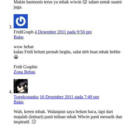
Makin harmonis terus ya mbak wiwin 😉 salam untuk suami
juga.
FridiGraph
4 Desember 2011 pada 9:50 pm
Balas
wow hebat
kalau Fridi belum pernah begitu, salut deh buat mbak hehhe
😀
Fridi Graphic
Zona Bebas
Tongkonanku
16 Desember 2011 pada 7:49 pm
Balas
Wah, keren mbak. Walaupun saya belum baca, tapi dari
majalah (intisari) pasti tulisan mbak Wiwin pasti menarik dan
inspiratif. 🙂