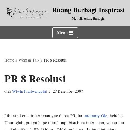
Ruang Berbagi Inspirasi
Lompat
Menulis untuk Bahagia
ke
konten
Menu
Home
»
Woman Talk
»
PR 8 Resolusi
PR 8 Resolusi
oleh
Wiwin Pratiwanggini
27 Desember 2007
Liburan kemarin ternyata gue dapat PR dari
mommy Ole
..hehehe..
Untunglah, punya hape murah tapi bisa buat internetan, so tauuuu
aja kalo dikasih PR di blog.. OK dimulai ya.. Intinya ini tahun