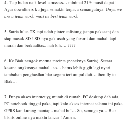
4. Tiap bulan naik level terusssss… minimal 21% musti dapat !
Agar downliners-ku juga semakin terpacu semangatnya.
Guys, we
are a team work, must be best team work.
5. Satria lulus TK tapi udah pinter calistung (tanpa paksaan) dan
siap masuk SD ! SD-nya gak usah yang favorit dan mahal, tapi
murah dan berkualitas.. nah loh…. ????
6. Ke Biak nengok mertua tercinta (neneknya Satria). Secara
kesana ongkosnya mahal.. so… harus lebih gigih lagi nyari
tambahan penghasilan biar segera terkumpul duit… then fly to
Biak…
7. Punya akses internet yg murah di rumah. PC desktop dah ada,
PC notebook tinggal pake, tapi kalo akses internet selama ini pake
GPRS kan kurang mantap.. mahal bo’… So, semoga ya… Biar
bisnis online-nya makin lancar ! Amien.