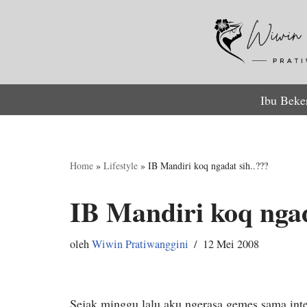
Lompat
ke
konten
Ibu Beke
Home
»
Lifestyle
»
IB Mandiri koq ngadat sih..???
IB Mandiri koq ngad
oleh
Wiwin Pratiwanggini
12 Mei 2008
Sejak minggu lalu aku ngerasa gemes sama int