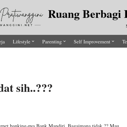
Ruang Berbagi I
rja
Lifestyle
Parenting
Self Improvement
Te
at sih..???
ernet banking-nya Bank Mandiri. Bagaimana tidak ?? Mau