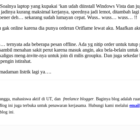
Soalnya laptop yang kupakai ‘kan udah diinstall Windows Vista dan ju
inya kurang maksimal kerjanya, speednya jadi lemot, ditambah lagi
 bener deh… sekarang sudah lumayan cepat. Wuss.. wuss… wuss… !!
gak online karena dia punya orderan Oriflame lewat aku. Maafkan ak
… ternyata ada beberapa pesan offline. Ada yg nitip order untuk tutup
sambil menahan sakit perut karena masuk angin, aku bela-belain untuk 
aligus meng-invite-nya untuk join di milis groupku. Dan juga sekedar
pengin istirahat.
adaman listrik lagi ya….
tangga, mahasiswa aktif di UT, dan
freelance blogger
. Baginya blog adalah rua
 Blog ini juga terbuka untuk penawaran kerjasama. Hubungi kami melalui
email
blog ini.