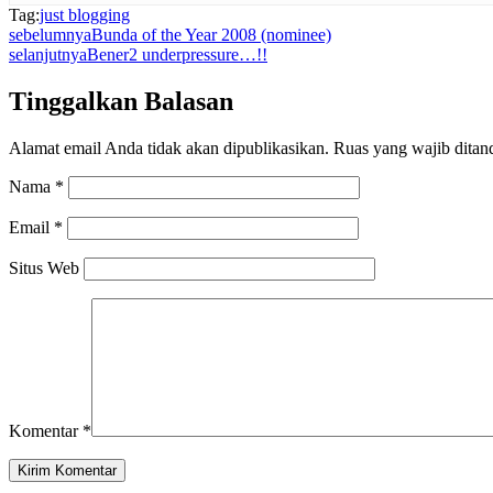
Tag:
just blogging
sebelumnya
Bunda of the Year 2008 (nominee)
selanjutnya
Bener2 underpressure…!!
Tinggalkan Balasan
Alamat email Anda tidak akan dipublikasikan.
Ruas yang wajib ditan
Nama
*
Email
*
Situs Web
Komentar
*