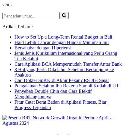
Cari:
Pencarian
untuk...
Artikel Terbaru:
How to Set Up a Long-Term Rental Budget in Bali
Haid Lebih Lancar dengan Hindari Minuman Ini!
Bersahabat dengan Hipertensi
Jenis-Jenis Kurikulum Internasional yang Perlu Orang
Tua Ketahui
Cara Aplikasi BCA Mempermudah Transfer Antar Bank
8 Hal yang Perlu Diketahui Sebelum Berkunjung ke
Asakusa
Cari Dokter SpKK di Akhir Pekan? RS JIH Saja!
Pengalaman Setahun Ibu Bekerja Sambil Kuliah di UT
Penyebab Double Chin dan Cara Efektif
Menghilangkannya
Fitur Catat Berat Badan di Aplikasi Fitness, Biar
Progress Terpantau