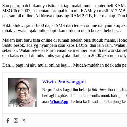
Sampai rumah bukannya istirahat, tapi malah muter-muter beli RAM. 
MSOffice 2007, sementara sampai kemarin RAMnya masih 512 MB, jad
pas sambil online. Akhirnya dipasang RAM 2 GB, biar mantap. Dan
Hikhikhik… jam 16:00 dapat SMS dari temen online nanyain koq aku 
mbak… walau gak online tapi ‘kan orderan udah beres.. hehehe…
Malam hari baru bisa online di rumah setelah bisa duduk manis. Hoho
Sabtu besok, ada yg nyampein soal kaos BOSS, dan lain-lain. Walau 
sebentar. Walau sekedar kirim email ke member baru di networkku sek
dan balas email di milis-milis yang aku ikuti. Jam 20:00 aku udah off, 
Dan… pagi ini aku mulai online lagi… Mudah-mudahan tidak ada pem
Wiwin Pratiwanggini
Berprofesi sebagai ibu bekerja
full-time
, ibu rumah 
berbagi inspirasi dan media menulis untuk bahagia.
atau
WhatsApp
. Terima kasih sudah berkunjung ke 