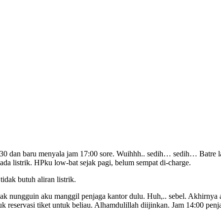
m 9:30 dan baru menyala jam 17:00 sore. Wuihhh.. sedih… sedih… Batre 
da listrik. HPku low-bat sejak pagi, belum sempat di-charge.
dak butuh aliran listrik.
ak nungguin aku manggil penjaga kantor dulu. Huh,.. sebel. Akhirnya 
k reservasi tiket untuk beliau. Alhamdulillah diijinkan. Jam 14:00 penj