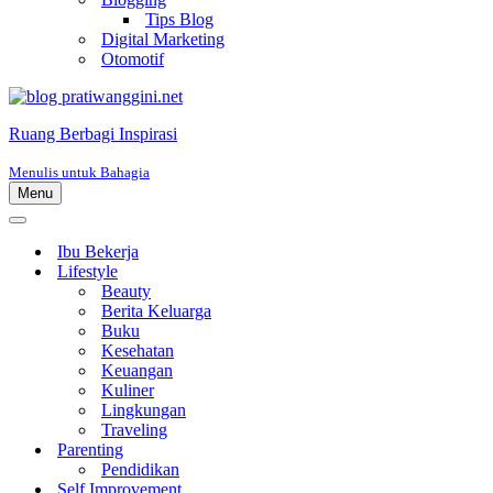
Tips Blog
Digital Marketing
Otomotif
Ruang Berbagi Inspirasi
Menulis untuk Bahagia
Menu
Menu
Navigasi
Menu
Navigasi
Ibu Bekerja
Lifestyle
Beauty
Berita Keluarga
Buku
Kesehatan
Keuangan
Kuliner
Lingkungan
Traveling
Parenting
Pendidikan
Self Improvement