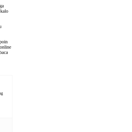
ga
 kalo
u
 poin
online
 baca
ng