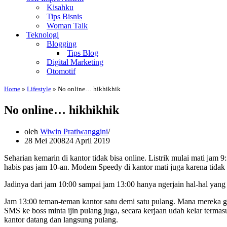
Kisahku
Tips Bisnis
Woman Talk
Teknologi
Blogging
Tips Blog
Digital Marketing
Otomotif
Home
»
Lifestyle
»
No online… hikhikhik
No online… hikhikhik
oleh
Wiwin Pratiwanggini
28 Mei 2008
24 April 2019
Seharian kemarin di kantor tidak bisa online. Listrik mulai mati ja
habis pas jam 10-an. Modem Speedy di kantor mati juga karena tidak a
Jadinya dari jam 10:00 sampai jam 13:00 hanya ngerjain hal-hal yang ti
Jam 13:00 teman-teman kantor satu demi satu pulang. Mana mereka g
SMS ke boss minta ijin pulang juga, secara kerjaan udah kelar termasu
kantor datang dan langsung pulang.