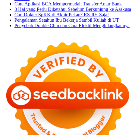
Cara Aplikasi BCA Mempermudah Transfer Antar Bank
8 Hal yang Perlu Diketahui Sebelum Berkunjung ke Asakusa
Cari Dokter SpKK di Akhir Pekan? RS JIH Saja!
Pengalaman Setahun Ibu Bekerja Sambil Kuliah di UT
Penyebab Double Chin dan Cara Efektif Menghilangkannya