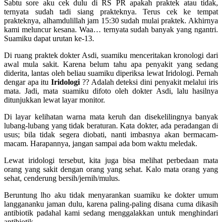
Sabtu sore aku cek dulu di RS PR apakah praktek atau tidak,
ternyata sudah tadi siang prakteknya. Terus cek ke tempat
prakteknya, alhamdulillah jam 15:30 sudah mulai praktek. Akhirnya
kami meluncur kesana. Waa… ternyata sudah banyak yang ngantri.
Suamiku dapat urutan ke-13.
Di ruang praktek dokter Asdi, suamiku menceritakan kronologi dari
awal mula sakit. Karena belum tahu apa penyakit yang sedang
diderita, lantas oleh beliau suamiku diperiksa lewat Iridologi. Pernah
dengar apa itu
Iridologi
?? Adalah deteksi dini penyakit melalui iris
mata. Jadi, mata suamiku difoto oleh dokter Asdi, lalu hasilnya
ditunjukkan lewat layar monitor.
Di layar kelihatan warna mata keruh dan disekelilingnya banyak
lubang-lubang yang tidak beraturan. Kata dokter, ada peradangan di
usus; bila tidak segera diobati, nanti imbasnya akan bermacam-
macam. Harapannya, jangan sampai ada bom waktu meledak.
Lewat iridologi tersebut, kita juga bisa melihat perbedaan mata
orang yang sakit dengan orang yang sehat. Kalo mata orang yang
sehat, cenderung bersih/jernih/mulus.
Beruntung lho aku tidak menyarankan suamiku ke dokter umum
langgananku jaman dulu, karena paling-paling disana cuma dikasih
antibiotik padahal kami sedang menggalakkan untuk menghindari
antibiotik.