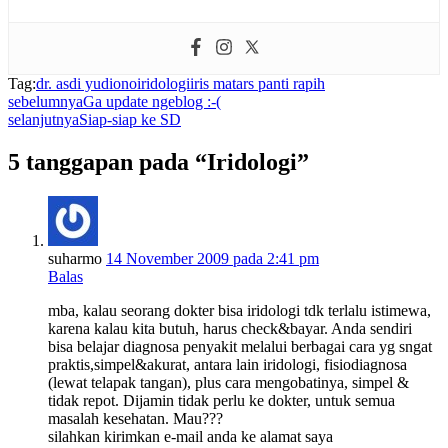
Tag:
dr. asdi yudiono
iridologi
iris mata
rs panti rapih
sebelumnya
Ga update ngeblog :-(
selanjutnya
Siap-siap ke SD
5 tanggapan pada “Iridologi”
suharmo
14 November 2009 pada 2:41 pm
Balas
mba, kalau seorang dokter bisa iridologi tdk terlalu istimewa,
karena kalau kita butuh, harus check&bayar. Anda sendiri
bisa belajar diagnosa penyakit melalui berbagai cara yg sngat
praktis,simpel&akurat, antara lain iridologi, fisiodiagnosa
(lewat telapak tangan), plus cara mengobatinya, simpel &
tidak repot. Dijamin tidak perlu ke dokter, untuk semua
masalah kesehatan. Mau???
silahkan kirimkan e-mail anda ke alamat saya