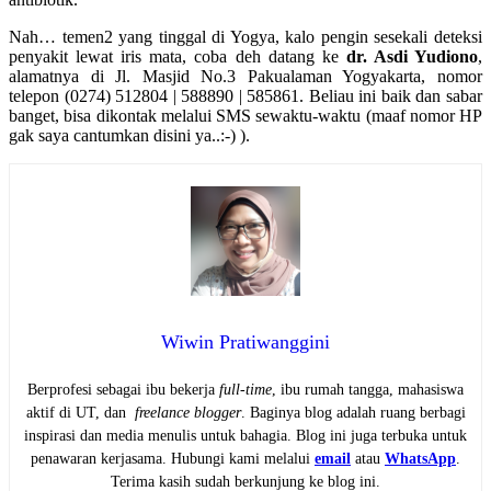
Nah… temen2 yang tinggal di Yogya, kalo pengin sesekali deteksi
penyakit lewat iris mata, coba deh datang ke
dr. Asdi Yudiono
,
alamatnya di Jl. Masjid No.3 Pakualaman Yogyakarta, nomor
telepon (0274) 512804 | 588890 | 585861. Beliau ini baik dan sabar
banget, bisa dikontak melalui SMS sewaktu-waktu (maaf nomor HP
gak saya cantumkan disini ya..:-) ).
Wiwin Pratiwanggini
Berprofesi sebagai ibu bekerja
full-time
, ibu rumah tangga, mahasiswa
aktif di UT, dan
freelance blogger
. Baginya blog adalah ruang berbagi
inspirasi dan media menulis untuk bahagia. Blog ini juga terbuka untuk
penawaran kerjasama. Hubungi kami melalui
email
atau
WhatsApp
.
Terima kasih sudah berkunjung ke blog ini.