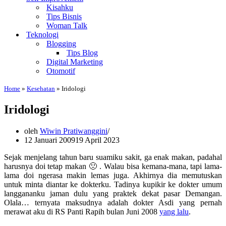
Kisahku
Tips Bisnis
Woman Talk
Teknologi
Blogging
Tips Blog
Digital Marketing
Otomotif
Home
»
Kesehatan
»
Iridologi
Iridologi
oleh
Wiwin Pratiwanggini
12 Januari 2009
19 April 2023
Sejak menjelang tahun baru suamiku sakit, ga enak makan, padahal
harusnya doi tetap makan 🙁 . Walau bisa kemana-mana, tapi lama-
lama doi ngerasa makin lemas juga. Akhirnya dia memutuskan
untuk minta diantar ke dokterku. Tadinya kupikir ke dokter umum
langgananku jaman dulu yang praktek dekat pasar Demangan.
Olala… ternyata maksudnya adalah dokter Asdi yang pernah
merawat aku di RS Panti Rapih bulan Juni 2008
yang lalu
.