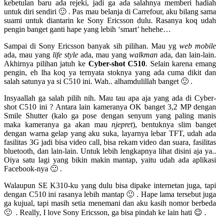
kebetulan baru ada rejeki, jadi ga ada salahnya memberi hadiah
untuk diri sendiri 🙂 . Pas mau belanja di Carrefour, aku bilang sama
suami untuk diantarin ke Sony Ericsson dulu. Rasanya koq udah
pengin banget ganti hape yang lebih ‘smart’ hehehe…
Sampai di Sony Ericsson banyak sih pilihan. Mau yg
web mobile
ada, mau yang
life style
ada, mau yang
walkman
ada, dan lain-lain.
Akhirnya pilihan jatuh ke
Cyber-shot C510
. Selain karena emang
pengin, eh lha koq ya ternyata stoknya yang ada cuma dikit dan
salah satunya ya si C510 ini. Wah.. alhamdulillah banget 🙂 .
Insyaallah ga salah pilih nih. Mau tau apa aja yang ada di Cyber-
shot C510 ini ? Antara lain kameranya OK banget 3,2 MP dengan
Smile Shutter (kalo ga pose dengan senyum yang paling manis
maka kameranya ga akan mau
njepret
), bentuknya slim banget
dengan warna gelap yang aku suka, layarnya lebar TFT, udah ada
fasilitas 3G jadi bisa video call, bisa rekam video dan suara, fasilitas
bluetooth, dan lain-lain. Untuk lebih lengkapnya lihat disini aja ya..
Oiya satu lagi yang bikin makin mantap, yaitu udah ada aplikasi
Facebook-nya 🙂 .
Walaupun SE K310-ku yang dulu bisa dipake internetan juga, tapi
dengan C510 ini rasanya lebih mantap 🙂 . Hape lama tersebut juga
ga kujual, tapi masih setia menemani dan aku kasih nomor berbeda
🙂 . Really, I love Sony Ericsson, ga bisa pindah ke lain hati 😉 .