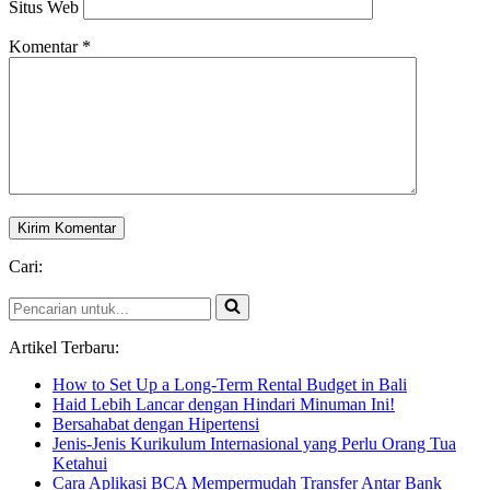
Situs Web
Komentar
*
Cari:
Pencarian
untuk...
Artikel Terbaru:
How to Set Up a Long-Term Rental Budget in Bali
Haid Lebih Lancar dengan Hindari Minuman Ini!
Bersahabat dengan Hipertensi
Jenis-Jenis Kurikulum Internasional yang Perlu Orang Tua
Ketahui
Cara Aplikasi BCA Mempermudah Transfer Antar Bank