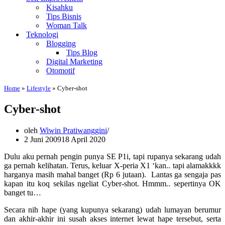
Kisahku
Tips Bisnis
Woman Talk
Teknologi
Blogging
Tips Blog
Digital Marketing
Otomotif
Home
»
Lifestyle
»
Cyber-shot
Cyber-shot
oleh
Wiwin Pratiwanggini
2 Juni 2009
18 April 2020
Dulu aku pernah pengin punya SE P1i, tapi rupanya sekarang udah
ga pernah kelihatan. Terus, keluar X-peria X1 ‘kan.. tapi alamakkkk
harganya masih mahal banget (Rp 6 jutaan). Lantas ga sengaja pas
kapan itu koq sekilas ngeliat Cyber-shot. Hmmm.. sepertinya OK
banget tu…
Secara nih hape (yang kupunya sekarang) udah lumayan berumur
dan akhir-akhir ini susah akses internet lewat hape tersebut, serta