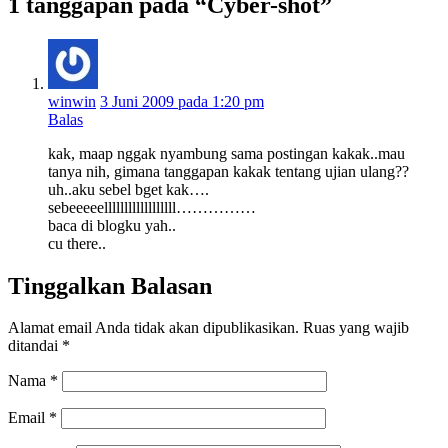
1 tanggapan pada “Cyber-shot”
winwin
3 Juni 2009 pada 1:20 pm
Balas
kak, maap nggak nyambung sama postingan kakak..mau
tanya nih, gimana tanggapan kakak tentang ujian ulang??
uh..aku sebel bget kak….
sebeeeeellllllllllllllllll……………
baca di blogku yah..
cu there..
Tinggalkan Balasan
Alamat email Anda tidak akan dipublikasikan.
Ruas yang wajib
ditandai
*
Nama
*
Email
*